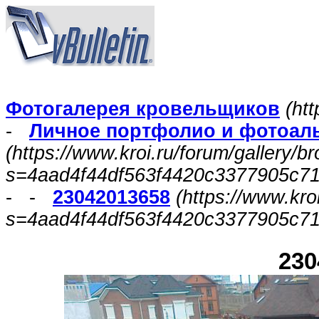
Фотогалерея кровельщиков
(htt
-
Личное портфолио и фотоал
(https://www.kroi.ru/forum/gallery/
s=4aad4f44df563f4420c3377905c71
- -
23042013658
(https://www.kro
s=4aad4f44df563f4420c3377905c71
230