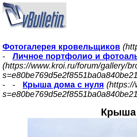
Фотогалерея кровельщиков
(htt
-
Личное портфолио и фотоал
(https://www.kroi.ru/forum/gallery/
s=e80be769d5e2f8551ba0a840be2
- -
Крыша дома с нуля
(https:
s=e80be769d5e2f8551ba0a840be21
Крыша 