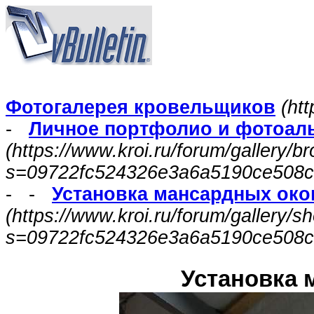
Фотогалерея кровельщиков
(htt
-
Личное портфолио и фотоал
(https://www.kroi.ru/forum/gallery/
s=09722fc524326e3a6a5190ce508c
- -
Установка мансардных око
(https://www.kroi.ru/forum/gallery/
s=09722fc524326e3a6a5190ce508c
Установка 