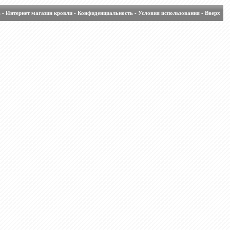
ь
-
Интернет магазин кровли
-
Конфиденциальность
-
Условия использования
-
Вверх