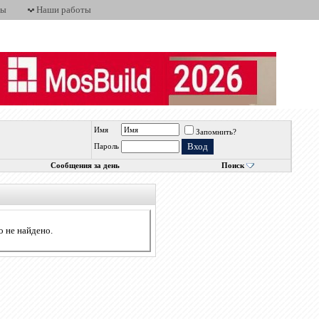
ты
Наши работы
Имя
Запомнить?
Пароль
Сообщения за день
Поиск
о не найдено.