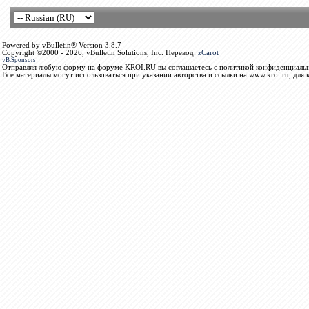
Powered by vBulletin® Version 3.8.7
Copyright ©2000 - 2026, vBulletin Solutions, Inc. Перевод:
zCarot
vB.Sponsors
Отправляя любую форму на форуме KROI.RU вы соглашаетесь с политикой конфиденциальн
Все материалы могут использоваться при указании авторства и ссылки на www.kroi.ru, для 