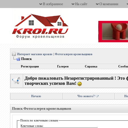
В избранное
На сайт
О компании
Интернет магазин кровли
|
Фотогалерея кровельщиков
Поиск
Регистрация
Галерея
Справка
Сообщ
Добро пожаловать Незарегистрированный ! Это 
творческих успехов Вам!
Начало
Что нового?
Но
Поиск Фотогалерея кровельщиков
Поиск по ключевым словам
Ключевые слова: