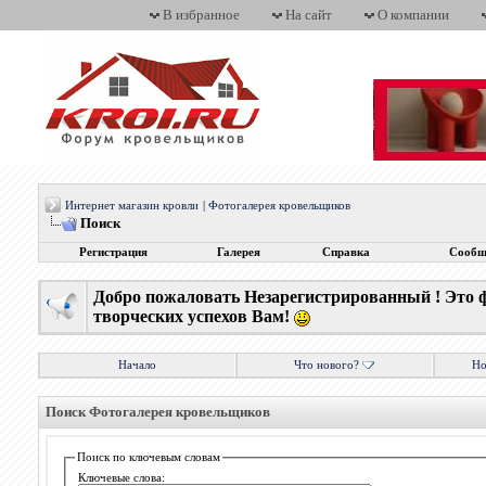
В избранное
На сайт
О компании
Интернет магазин кровли
|
Фотогалерея кровельщиков
Поиск
Регистрация
Галерея
Справка
Сообщ
Добро пожаловать Незарегистрированный ! Это 
творческих успехов Вам!
Начало
Что нового?
Но
Поиск Фотогалерея кровельщиков
Поиск по ключевым словам
Ключевые слова: