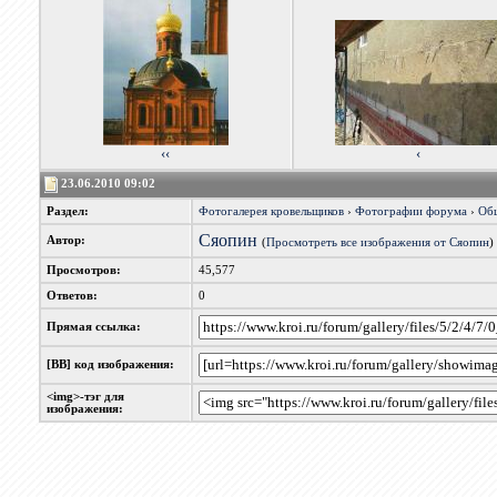
‹‹
‹
23.06.2010 09:02
Раздел:
Фотогалерея кровельщиков
›
Фотографии форума
›
Об
Сяопин
Автор:
(
Просмотреть все изображения от Сяопин
)
Просмотров:
45,577
Ответов:
0
Прямая ссылка:
[BB] код изображения:
<img>-тэг для
изображения: