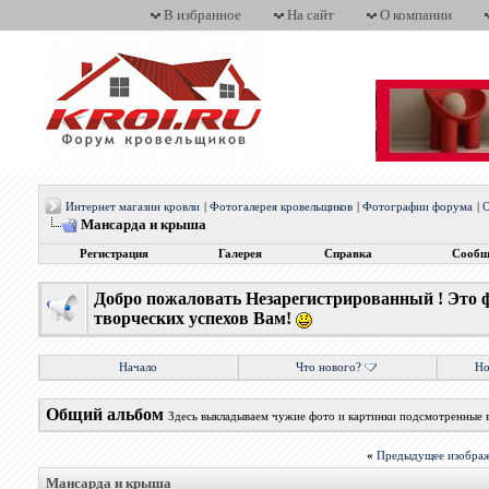
В избранное
На сайт
О компании
Интернет магазин кровли
|
Фотогалерея кровельщиков
|
Фотографии форума
|
О
Мансарда и крыша
Регистрация
Галерея
Справка
Сообщ
Добро пожаловать Незарегистрированный ! Это 
творческих успехов Вам!
Начало
Что нового?
Но
Общий альбом
Здесь выкладываем чужие фото и картинки подсмотренные 
«
Предыдущее изобра
Мансарда и крыша