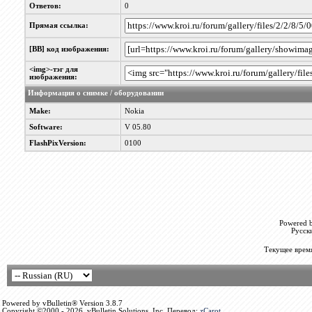
Ответов:
0
Прямая ссылка:
[BB] код изображения:
<img>-тэг для
изображения:
Информация о снимке / оборудовании
Make:
Nokia
Software:
V 05.80
FlashPixVersion:
0100
Powered b
Русск
Текущее врем
Powered by vBulletin® Version 3.8.7
Copyright ©2000 - 2026, vBulletin Solutions, Inc. Перевод:
zCarot