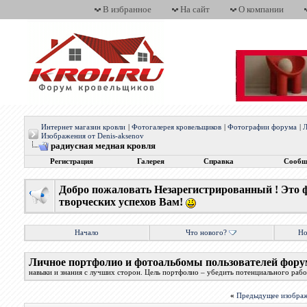
В избранное
На сайт
О компании
Интернет магазин кровли
|
Фотогалерея кровельщиков
|
Фотографии форума
|
Л
Изображения от Denis-aksenov
радиусная медная кровля
Регистрация
Галерея
Справка
Сообщ
Добро пожаловать Незарегистрированный ! Это 
творческих успехов Вам!
Начало
Что нового?
Но
Личное портфолио и фотоальбомы пользователей фору
навыки и знания с лучших сторон. Цель портфолио – убедить потенциального работ
«
Предыдущее изобра