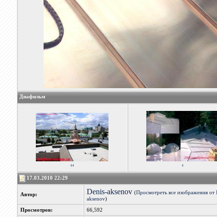
Диафильм
‹‹
‹
17.03.2010 22:29
Denis-aksenov
(
Просмотреть все изображения от 
Автор:
aksenov
)
Просмотров:
66,592