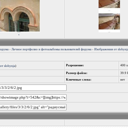
‹
форума
›
Личное портфолио и фотоальбомы пользователей форума
›
Изображения от slobynja
Разрешение:
400 
от slobynja
)
Размер файла:
39.9 
Ключевые слова:
нет