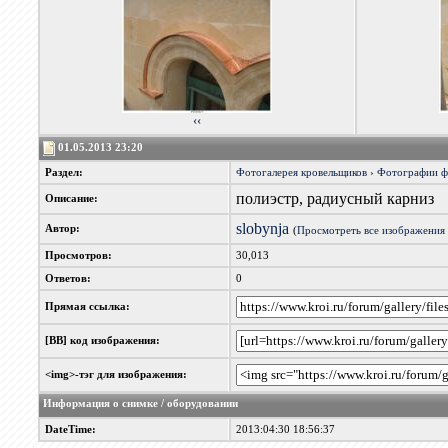
‹‹
01.05.2013 23:20
Раздел:
Фотогалерея кровельщиков
›
Фотографии 
полиэстр, радиусный карниз
Описание:
slobynja
Автор:
(
Просмотреть все изображения 
Просмотров:
30,013
Ответов:
0
Прямая ссылка:
[BB] код изображения:
<img>-тэг для изображения:
Информация о снимке / оборудовании
DateTime:
2013:04:30 18:56:37