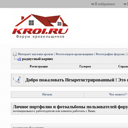
В избранное
Интернет магазин кровли
|
Фотогалерея кровельщиков
|
Фотографии форума
|
радиусный карниз
Регистрация
Галерея
Справ
Добро пожаловать Незарегистрированный ! Это 
Начало
Что нового?
Личное портфолио и фотоальбомы пользователей фор
потенциального работодателя или клиента работать с Вами.
радиусный карниз