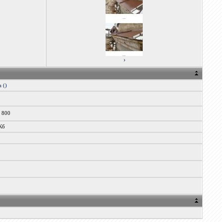
›
 ()
x 800
Кб