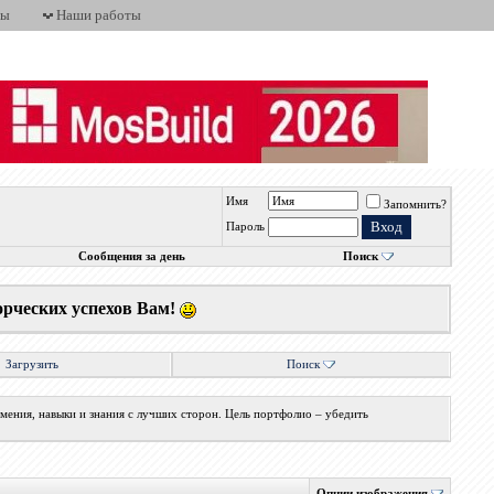
ты
Наши работы
Имя
Запомнить?
Пароль
Сообщения за день
Поиск
орческих успехов Вам!
Загрузить
Поиск
мения, навыки и знания с лучших сторон. Цель портфолио – убедить
Опции изображения