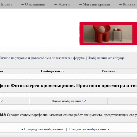
На сайт
О компании
Услуги
Магазин кровли
Контак
Личное портфолио и фотоальбомы пользователей форума
|
Изображения от slobynja
ка
Сообщество
Реклама
фото Фотогалерея кровельщиков. Приятного просмотра и тв
Новые изображения
ума
Сегодня словом портфолио называют список работ специалиста, представляющих его у
«
Предыдущее изображение
|
Следующее изображение
»