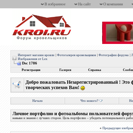
В избранное
На сайт
О компании
Интернет магазин кровли
|
Фотогалерея кровельщиков
|
Фотографии форума
|
Л
Изображения от Lex
Dsc 1786
Регистрация
Галерея
Справка
Сообщ
Добро пожаловать Незарегистрированный ! Это 
творческих успехов Вам!
Начало
Что нового?
Но
Личное портфолио и фотоальбомы пользователей фору
навыки и знания с лучших сторон. Цель портфолио – убедить потенциального работ
«
Предыдущее изобра