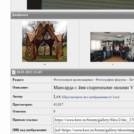
Диафильм
‹‹
‹
28.01.2015 11:43
Раздел:
Фотогалерея кровельщиков
›
Фотографии форума
›
Лич
Мансарда с 4мя спаренными окнами
Описание:
Lex
Автор:
(
Просмотреть все изображения от Lex
)
Просмотров:
41,917
Ответов:
0
Прямая ссылка:
[BB] код изображения: