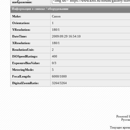
изображения:
Информация о снимке / оборудовании
Make:
Canon
Orientation:
1
YResolution:
180/1
DateTime:
2009:09:29 16:54:10
XResolution:
180/1
ResolutionUnit:
2
ISOSpeedRatings:
400
ExposureBiasValue:
0/3
MeteringMode:
5
FocalLength:
6000/1000
DigitalZoomRatio:
3264/3264
Powered b
Русск
Текущее врем