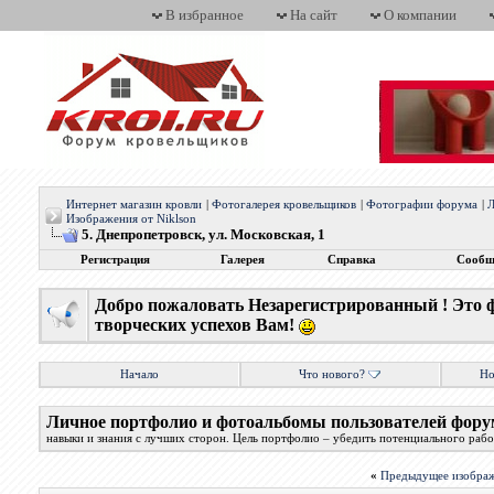
В избранное
На сайт
О компании
Интернет магазин кровли
|
Фотогалерея кровельщиков
|
Фотографии форума
|
Л
Изображения от Niklson
5. Днепропетровск, ул. Московская, 1
Регистрация
Галерея
Справка
Сообщ
Добро пожаловать Незарегистрированный ! Это 
творческих успехов Вам!
Начало
Что нового?
Но
Личное портфолио и фотоальбомы пользователей фору
навыки и знания с лучших сторон. Цель портфолио – убедить потенциального работ
«
Предыдущее изобра