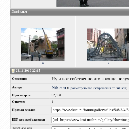
Диафильм
‹‹
‹
23.11.2010 22:15
Ну и вот собственно что в конце полу
Описание:
Niklson
Автор:
(
Просмотреть все изображения от Niklson
)
Просмотров:
52,358
Ответов:
1
Прямая ссылка:
[BB] код изображения:
<img>-тэг для