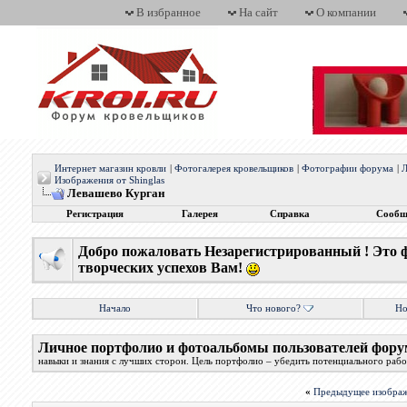
В избранное
На сайт
О компании
Интернет магазин кровли
|
Фотогалерея кровельщиков
|
Фотографии форума
|
Л
Изображения от Shinglas
Левашево Курган
Регистрация
Галерея
Справка
Сообщ
Добро пожаловать Незарегистрированный ! Это 
творческих успехов Вам!
Начало
Что нового?
Но
Личное портфолио и фотоальбомы пользователей фору
навыки и знания с лучших сторон. Цель портфолио – убедить потенциального работ
«
Предыдущее изобра