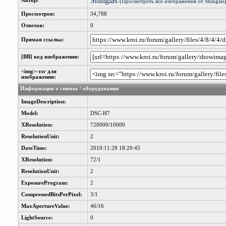
Shinglas
Автор:
(
Просмотреть все изображения от Shinglas
Просмотров:
34,788
Ответов:
0
Прямая ссылка:
[BB] код изображения:
<img>-тэг для
изображения:
Информация о снимке / оборудовании
ImageDescription:
Model:
DSC-H7
XResolution:
720000/10000
ResolutionUnit:
2
DateTime:
2010:11:28 18:20:45
XResolution:
72/1
ResolutionUnit:
2
ExposureProgram:
2
CompressedBitsPerPixel:
3/1
MaxApertureValue:
46/16
LightSource:
0