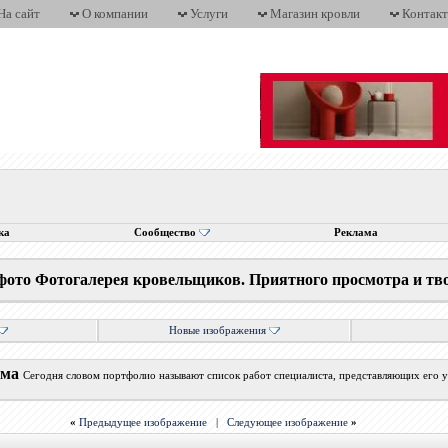
На сайт
О компании
Услуги
Магазин кровли
Контак
ка
Сообщество
Реклама
фото Фотогалерея кровельщиков. Приятного просмотра и тв
Новые изображения
ума
Сегодня словом портфолио называют список работ специалиста, представляющих его у
«
Предыдущее изображение
|
Следующее изображение
»