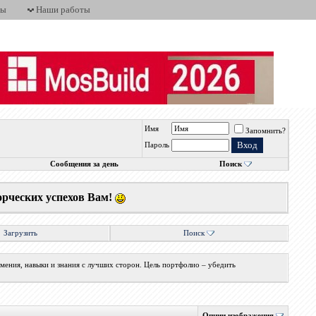
ты
Наши работы
Имя
Запомнить?
Пароль
Сообщения за день
Поиск
орческих успехов Вам!
Загрузить
Поиск
мения, навыки и знания с лучших сторон. Цель портфолио – убедить
Опции изображения