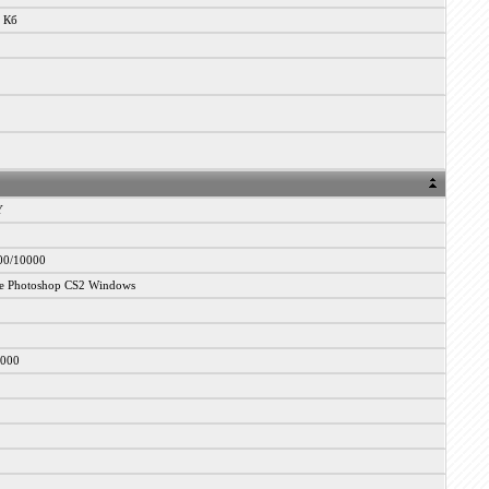
3 Кб
Y
00/10000
e Photoshop CS2 Windows
0000