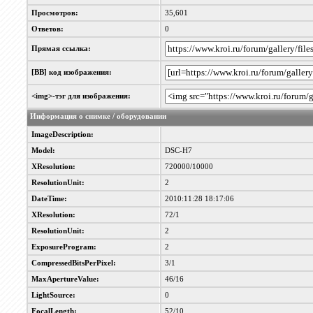
Просмотров:
35,601
Ответов:
0
Прямая ссылка:
[BB] код изображения:
<img>-тэг для изображения:
Информация о снимке / оборудовании
ImageDescription:
Model:
DSC-H7
XResolution:
720000/10000
ResolutionUnit:
2
DateTime:
2010:11:28 18:17:06
XResolution:
72/1
ResolutionUnit:
2
ExposureProgram:
2
CompressedBitsPerPixel:
3/1
MaxApertureValue:
46/16
LightSource:
0
FocalLength:
52/10