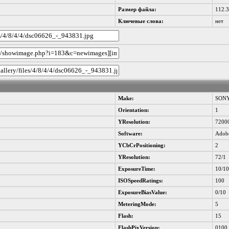
Размер файла:
112.
Ключевые слова:
нет
Make:
SON
Orientation:
1
YResolution:
7200
Software:
Adob
YCbCrPositioning:
2
YResolution:
72/1
ExposureTime:
10/1
ISOSpeedRatings:
100
ExposureBiasValue:
0/10
MeteringMode:
5
Flash:
15
FlashPixVersion:
0100