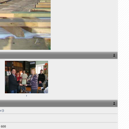
›
 ()
x 600