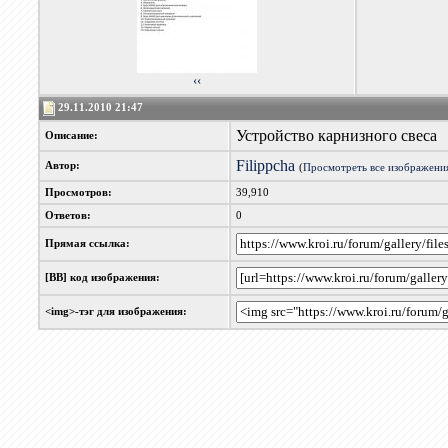
‹‹
29.11.2010 21:47
Устройство карнизного свеса
Описание:
Filippcha
Автор:
(
Просмотреть все изображения
Просмотров:
39,910
Ответов:
0
Прямая ссылка:
[BB] код изображения:
<img>-тэг для изображения: