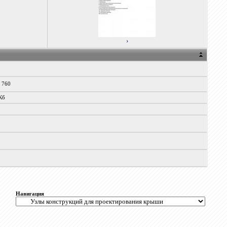
›
x 760
Кб
Навигация