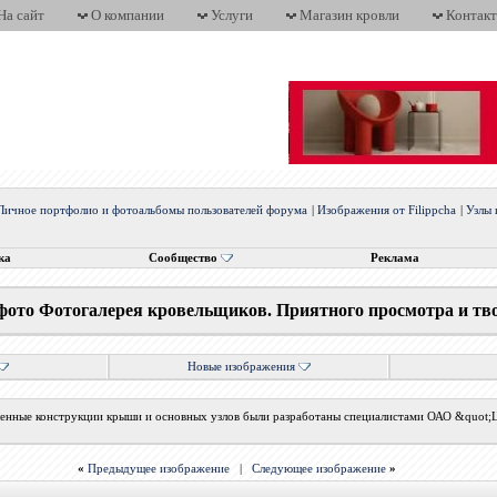
На сайт
О компании
Услуги
Магазин кровли
Контак
Личное портфолио и фотоальбомы пользователей форума
|
Изображения от Filippcha
|
Узлы 
ка
Сообщество
Реклама
фото Фотогалерея кровельщиков. Приятного просмотра и тв
Новые изображения
енные конструкции крыши и основных узлов были разработаны специалистами ОАО &quot
«
Предыдущее изображение
|
Следующее изображение
»