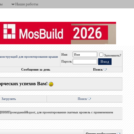
ты
Наши работы
Имя
Запомнить?
конструкций для проектирования крыши
Пароль
Сообщения за день
Поиск
орческих успехов Вам!
Загрузить
Поиск
;ЦНИИПромзданий&quot; для проектирования скатных кровель с применением
Опции изображения