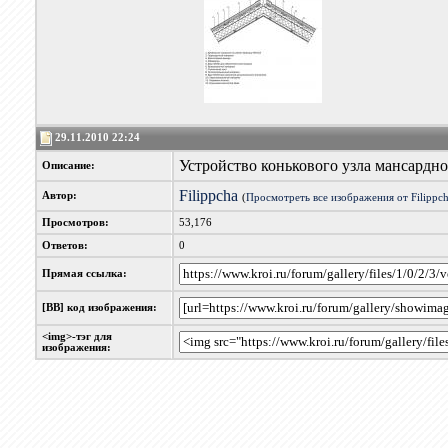
29.11.2010 22:24
Устройство конькового узла мансардн
Описание:
Filippcha
Автор:
(
Просмотреть все изображения от Filippc
Просмотров:
53,176
Ответов:
0
Прямая ссылка:
[BB] код изображения:
<img>-тэг для
изображения: