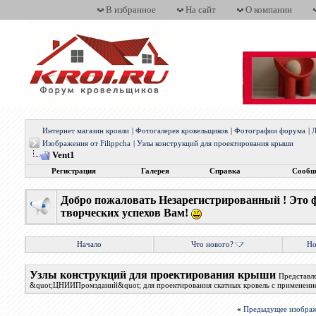
В избранное
На сайт
О компании
Интернет магазин кровли
|
Фотогалерея кровельщиков
|
Фотографии форума
|
Л
Изображения от Filippcha
|
Узлы конструкций для проектирования крыши
Vent1
Регистрация
Галерея
Справка
Сообщ
Добро пожаловать Незарегистрированный ! Это 
творческих успехов Вам!
Начало
Что нового?
Но
Узлы конструкций для проектирования крыши
Представл
&quot;ЦНИИПромзданий&quot; для проектирования скатных кровель с применение
«
Предыдущее изобра