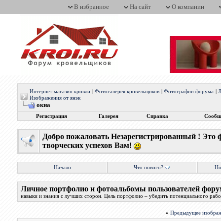
В избранное
На сайт
О компании
Интернет магазин кровли
|
Фотогалерея кровельщиков
|
Фотографии форума
|
Л
Изображения от янэк
окна
Регистрация
Галерея
Справка
Сообщ
Добро пожаловать Незарегистрированный ! Это 
творческих успехов Вам!
Начало
Что нового?
Но
Личное портфолио и фотоальбомы пользователей фору
навыки и знания с лучших сторон. Цель портфолио – убедить потенциального работ
«
Предыдущее изобра