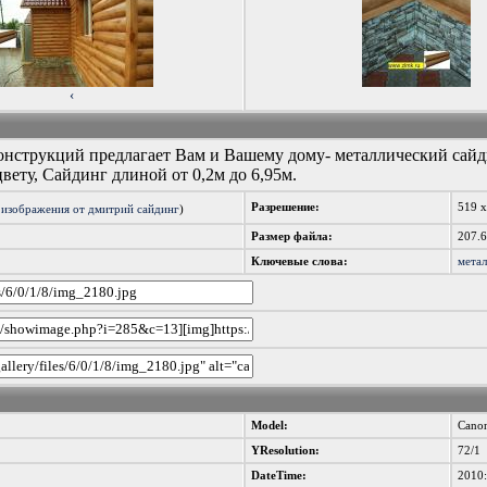
‹
онструкций предлагает Вам и Вашему дому- металлический сайди
цвету, Сайдинг длиной от 0,2м до 6,95м.
Разрешение:
519 
 изображения от дмитрий сайдинг
)
Размер файла:
207.
Ключевые слова:
мета
Model:
Cano
YResolution:
72/1
DateTime:
2010: