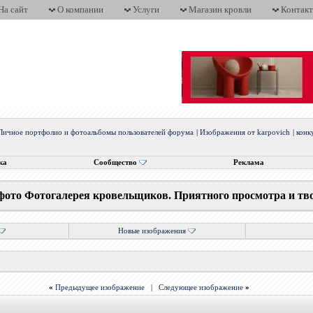
На сайт
О компании
Услуги
Магазин кровли
Контак
Личное портфолио и фотоальбомы пользователей форума
|
Изображения от karpovich
|
конк
ка
Сообщество
Реклама
фото Фотогалерея кровельщиков. Приятного просмотра и тв
Новые изображения
«
Предыдущее изображение
|
Следующее изображение
»