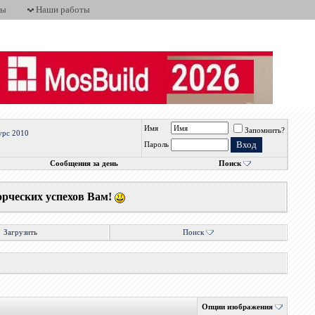
ты
Наши работы
Имя
Запомнить?
урс 2010
Пароль
Сообщения за день
Поиск
орческих успехов Вам!
Загрузить
Поиск
Опции изображения