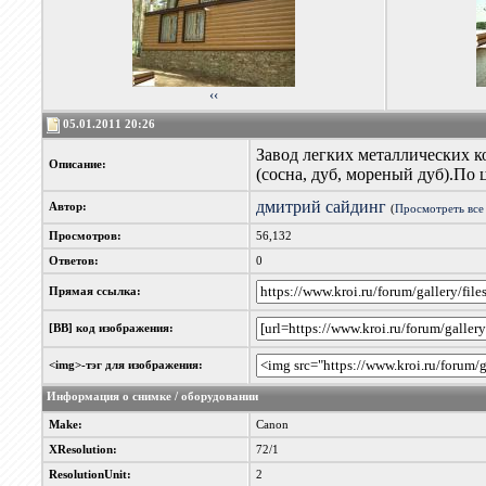
‹‹
05.01.2011 20:26
Завод легких металлических к
Описание:
(сосна, дуб, мореный дуб).По 
дмитрий сайдинг
Автор:
(
Просмотреть все
Просмотров:
56,132
Ответов:
0
Прямая ссылка:
[BB] код изображения:
<img>-тэг для изображения:
Информация о снимке / оборудовании
Make:
Canon
XResolution:
72/1
ResolutionUnit:
2