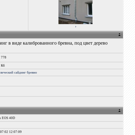
›
нг в виде калиброванного бревна, под цвет дерево
x 778
6 Кб
ллический
сайдинг
бревно
n EOS 40D
07:02 12:07:09