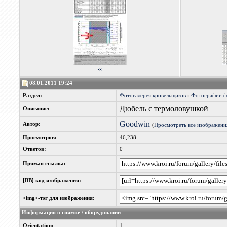
‹‹
08.01.2011 19:24
Раздел:
Фотогалерея кровельщиков
›
Фотографии 
Дюбель с термоловушкой
Описание:
Goodwin
Автор:
(
Просмотреть все изображени
Просмотров:
46,238
Ответов:
0
Прямая ссылка:
[BB] код изображения:
<img>-тэг для изображения:
Информация о снимке / оборудовании
Orientation:
1