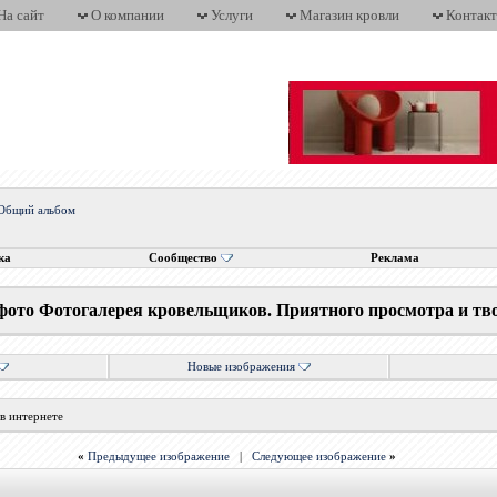
На сайт
О компании
Услуги
Магазин кровли
Контак
Общий альбом
ка
Сообщество
Реклама
фото Фотогалерея кровельщиков. Приятного просмотра и тв
Новые изображения
в интернете
«
Предыдущее изображение
|
Следующее изображение
»