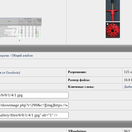
‹
форума
›
Общий альбом
Разрешение:
125 
я от Goodwin
)
Размер файла:
16.8 
Ключевые слова:
Дюбе
XResolution:
96/1