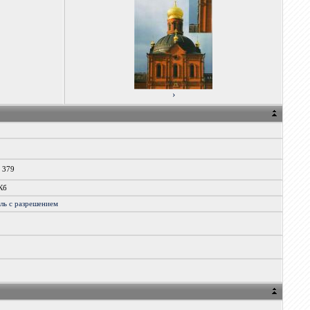
›
x 379
Кб
ль
с
разрешением