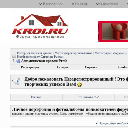
В избранное
На сайт
О компании
Интернет магазин кровли
|
Фотогалерея кровельщиков
|
Фотографии форума
|
Л
Изображения от Савченко Руслан
Алюминиевая кровля Prefa
Регистрация
Галерея
Справка
Сообщ
Добро пожаловать Незарегистрированный ! Это 
творческих успехов Вам!
Начало
Что нового?
Но
Личное портфолио и фотоальбомы пользователей фору
навыки и знания с лучших сторон. Цель портфолио – убедить потенциального работ
«
Предыдущее изобра