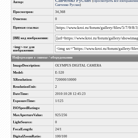
Савченко Руслан
(
Просмотреть все изображени
Автор:
Савченко Руслан
)
Просмотров:
34,368
Ответов:
0
Прямая ссылка:
[BB] код изображения:
<img>-тэг для
изображения:
Информация о снимке / оборудовании
ImageDescription:
OLYMPUS DIGITAL CAMERA
Model:
E-520
XResolution:
720000/10000
ResolutionUnit:
2
DateTime:
2010:10:28 12:45:23
ExposureTime:
1/125
ISOSpeedRatings:
MaxApertureValue:
925/256
LightSource:
0
FocalLength:
24/1
DigitalZoomRatio:
100/100