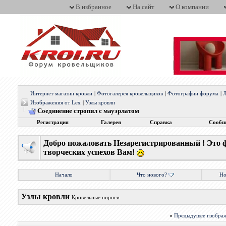
В избранное
На сайт
О компании
Интернет магазин кровли
|
Фотогалерея кровельщиков
|
Фотографии форума
|
Л
Изображения от Lex
|
Узлы кровли
Соединение стропил с мауэрлатом
Регистрация
Галерея
Справка
Сообщ
Добро пожаловать Незарегистрированный ! Это 
творческих успехов Вам!
Начало
Что нового?
Но
Узлы кровли
Кровельные пироги
«
Предыдущее изобра