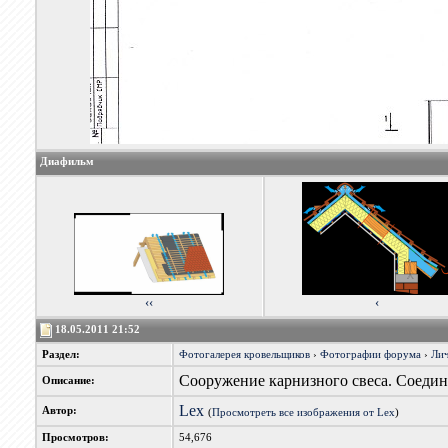
Диафильм
‹‹
‹
18.05.2011 21:52
Раздел:
Фотогалерея кровельщиков
›
Фотографии форума
›
Лич
Сооружение карнизного свеса. Соедин
Описание:
Lex
Автор:
(
Просмотреть все изображения от Lex
)
Просмотров:
54,676