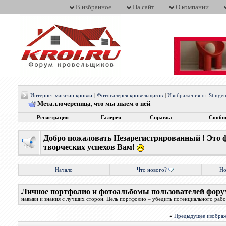
В избранное
На сайт
О компании
Интернет магазин кровли
|
Фотогалерея кровельщиков
|
Изображения от Stingen
Металлочерепица, что мы знаем о ней
Регистрация
Галерея
Справка
Сообщ
Добро пожаловать Незарегистрированный ! Это 
творческих успехов Вам!
Начало
Что нового?
Но
Личное портфолио и фотоальбомы пользователей фору
навыки и знания с лучших сторон. Цель портфолио – убедить потенциального работ
«
Предыдущее изобра