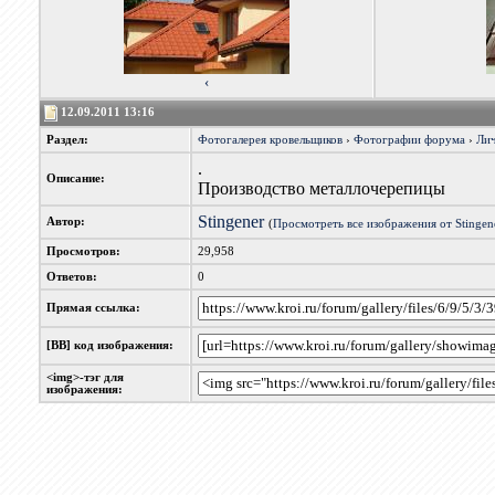
‹
12.09.2011 13:16
Раздел:
Фотогалерея кровельщиков
›
Фотографии форума
›
Лич
.
Описание:
Производство металлочерепицы
Stingener
Автор:
(
Просмотреть все изображения от Stingen
Просмотров:
29,958
Ответов:
0
Прямая ссылка:
[BB] код изображения:
<img>-тэг для
изображения: