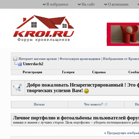
В избранное
На сайт
О компании
Интернет магазин кровли
|
Фотогалерея кровельщиков
|
Изображения от Крове
Unterdach2
Регистрация
Галерея
Справка
Сообщ
Добро пожаловать Незарегистрированный ! Это 
творческих успехов Вам!
Начало
Что нового?
Но
Личное портфолио и фотоальбомы пользователей фору
навыки и знания с лучших сторон. Цель портфолио – убедить потенциального работ
«
Предыдущее изобра