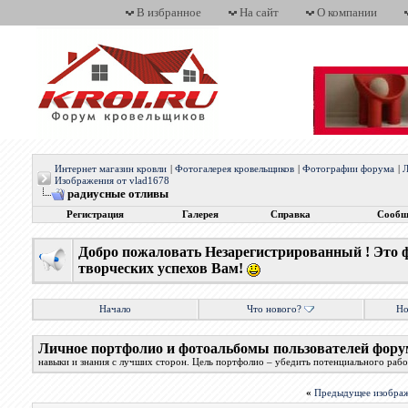
В избранное
На сайт
О компании
Интернет магазин кровли
|
Фотогалерея кровельщиков
|
Фотографии форума
|
Л
Изображения от vlad1678
радиусные отливы
Регистрация
Галерея
Справка
Сообщ
Добро пожаловать Незарегистрированный ! Это 
творческих успехов Вам!
Начало
Что нового?
Но
Личное портфолио и фотоальбомы пользователей фору
навыки и знания с лучших сторон. Цель портфолио – убедить потенциального работ
«
Предыдущее изобра