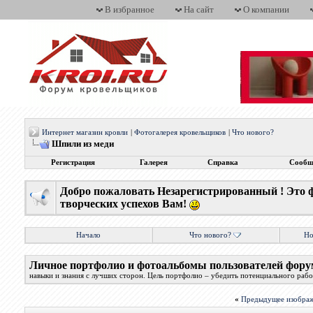
В избранное
На сайт
О компании
Интернет магазин кровли
|
Фотогалерея кровельщиков
|
Что нового?
Шпили из меди
Регистрация
Галерея
Справка
Сообщ
Добро пожаловать Незарегистрированный ! Это 
творческих успехов Вам!
Начало
Что нового?
Но
Личное портфолио и фотоальбомы пользователей фору
навыки и знания с лучших сторон. Цель портфолио – убедить потенциального работ
«
Предыдущее изобра