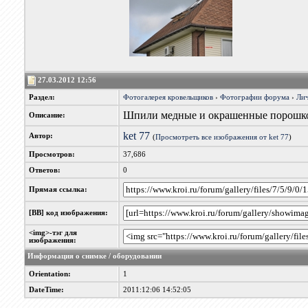
27.03.2012 12:56
Раздел:
Фотогалерея кровельщиков
›
Фотографии форума
›
Лич
Шпили медные и окрашенные порошко
Описание:
ket 77
Автор:
(
Просмотреть все изображения от ket 77
)
Просмотров:
37,686
Ответов:
0
Прямая ссылка:
[BB] код изображения:
<img>-тэг для
изображения:
Информация о снимке / оборудовании
Orientation:
1
DateTime:
2011:12:06 14:52:05