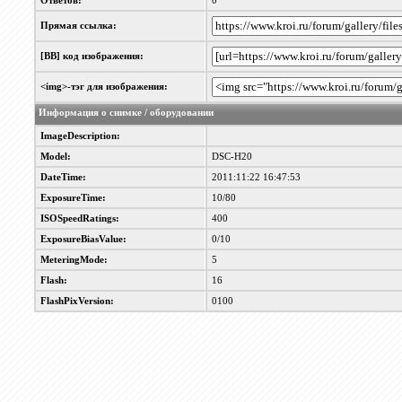
Ответов:
0
Прямая ссылка:
[BB] код изображения:
<img>-тэг для изображения:
Информация о снимке / оборудовании
ImageDescription:
Model:
DSC-H20
DateTime:
2011:11:22 16:47:53
ExposureTime:
10/80
ISOSpeedRatings:
400
ExposureBiasValue:
0/10
MeteringMode:
5
Flash:
16
FlashPixVersion:
0100