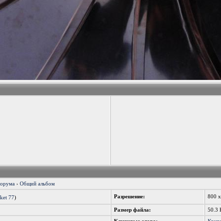
форума
›
Общий альбом
Разрешение:
800 
ket 77
)
Размер файла:
50.3 