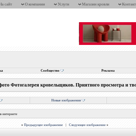
На сайт
О компании
Услуги
Магазин кровли
Контак
ка
Сообщество
Реклама
фото Фотогалерея кровельщиков. Приятного просмотра и тв
Новые изображения
в интернете
«
Предыдущее изображение
|
Следующее изображение
»