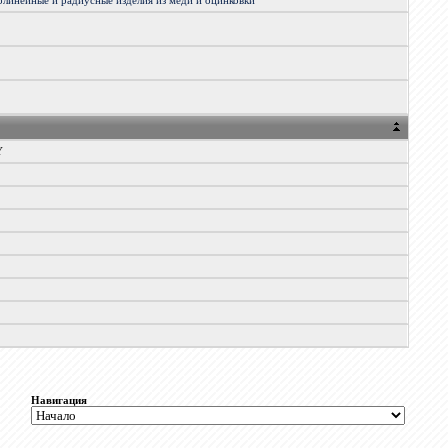
олинейные
и
радиусные
изделия
из
меди
и
оцинковки
Y
6
0
Навигация