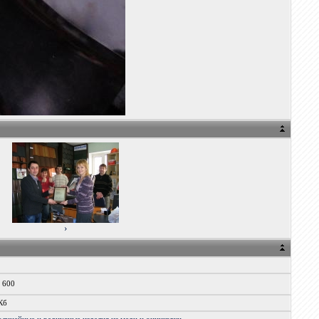
›
x 600
Кб