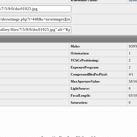
Ключевые слова:
Крив
Make:
SON
Orientation:
1
YCbCrPositioning:
2
ExposureProgram:
2
CompressedBitsPerPixel:
4/1
MaxApertureValue:
58/1
LightSource:
0
FocalLength:
63/1
Saturation:
0