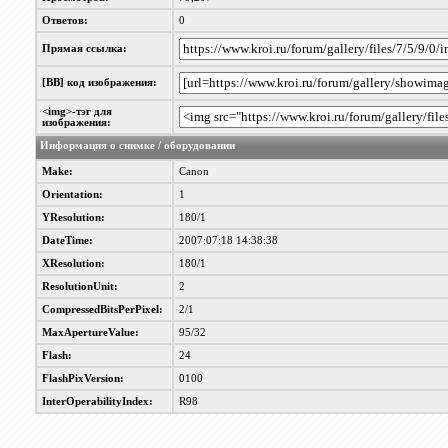
Ответов:
0
Прямая ссылка:
[BB] код изображения:
<img>-тэг для
изображения:
Информация о снимке / оборудовании
Make:
Canon
Orientation:
1
YResolution:
180/1
DateTime:
2007:07:18 14:38:38
XResolution:
180/1
ResolutionUnit:
2
CompressedBitsPerPixel:
2/1
MaxApertureValue:
95/32
Flash:
24
FlashPixVersion:
0100
InterOperabilityIndex:
R98