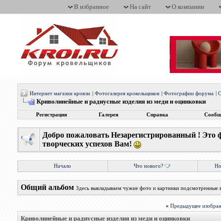
В избранное
На сайт
О компании
Интернет магазин кровли
|
Фотогалерея кровельщиков
|
Фотографии форума
|
О
Криволинейные и радиусные изделия из меди и оцинковки
Регистрация
Галерея
Справка
Сообщ
Добро пожаловать Незарегистрированный ! Это 
творческих успехов Вам!
Начало
Что нового?
Но
Общий альбом
Здесь выкладываем чужие фото и картинки подсмотренные 
«
Предыдущее изобра
Криволинейные и радиусные изделия из меди и оцинковки