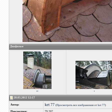
Диафильм
‹‹
‹
28.03.2012 12:17
ket 77
Автор:
(
Просмотреть все изображения от ket 77
)
Просмотров:
79,207