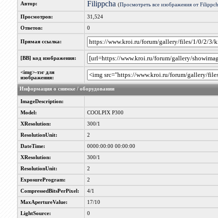
Filippcha
Автор:
(
Просмотреть все изображения от Filippc
Просмотров:
31,524
Ответов:
0
Прямая ссылка:
[BB] код изображения:
<img>-тэг для
изображения:
Информация о снимке / оборудовании
ImageDescription:
Model:
COOLPIX P300
XResolution:
300/1
ResolutionUnit:
2
DateTime:
0000:00:00 00:00:00
XResolution:
300/1
ResolutionUnit:
2
ExposureProgram:
2
CompressedBitsPerPixel:
4/1
MaxApertureValue:
17/10
LightSource:
0