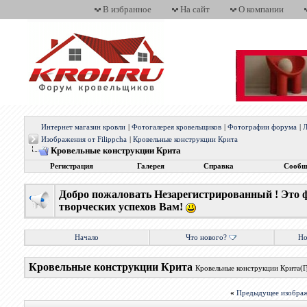
В избранное
На сайт
О компании
Интернет магазин кровли
|
Фотогалерея кровельщиков
|
Фотографии форума
|
Л
Изображения от Filippcha
|
Кровельные конструкции Крита
Кровельные конструкции Крита
Регистрация
Галерея
Справка
Сообщ
Добро пожаловать Незарегистрированный ! Это 
творческих успехов Вам!
Начало
Что нового?
Но
Кровельные конструкции Крита
Кровельные конструкции Крита(Г
«
Предыдущее изобра