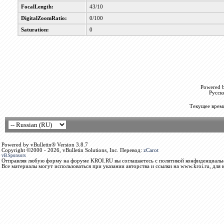
FocalLength:
43/10
DigitalZoomRatio:
0/100
Saturation:
0
Powered b
Русск
Текущее врем
Powered by vBulletin® Version 3.8.7
Copyright ©2000 - 2026, vBulletin Solutions, Inc. Перевод:
zCarot
vB.Sponsors
Отправляя любую форму на форуме KROI.RU вы соглашаетесь с политикой конфиденциальн
Все материалы могут использоваться при указании авторства и ссылки на www.kroi.ru, для 