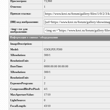
Просмотров:
73,960
Ответов:
1
Прямая ссылка:
[BB] код изображения:
<img>-тэг для
изображения:
Информация о снимке / оборудовании
ImageDescription:
Model:
COOLPIX P300
XResolution:
300/1
ResolutionUnit:
2
DateTime:
0000:00:00 00:00:00
XResolution:
300/1
ResolutionUnit:
2
ExposureProgram:
2
CompressedBitsPerPixel:
4/1
MaxApertureValue:
17/10
LightSource:
0
FocalLength:
43/10