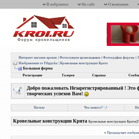
В избранное
На сайт
О компании
Интернет магазин кровли
|
Фотогалерея кровельщиков
|
Фотографии форума
|
Л
Изображения от Filippcha
|
Кровельные конструкции Крита
Большая ферма
Регистрация
Галерея
Справка
Сообщ
Добро пожаловать Незарегистрированный ! Это 
творческих успехов Вам!
Начало
Что нового?
Но
Кровельные конструкции Крита
Кровельные конструкции Крита(Г
«
Предыдущее изобра