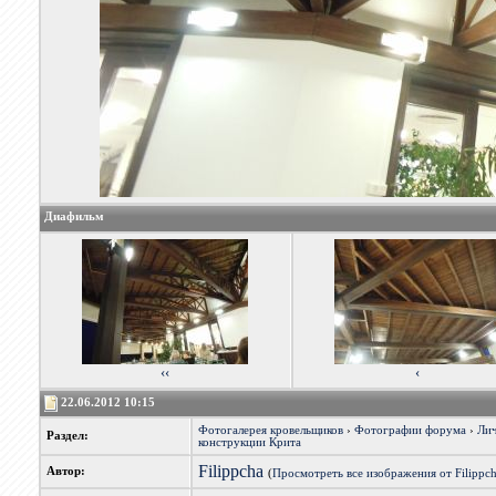
Диафильм
‹‹
‹
22.06.2012 10:15
Фотогалерея кровельщиков
›
Фотографии форума
›
Лич
Раздел:
конструкции Крита
Filippcha
Автор:
(
Просмотреть все изображения от Filippc