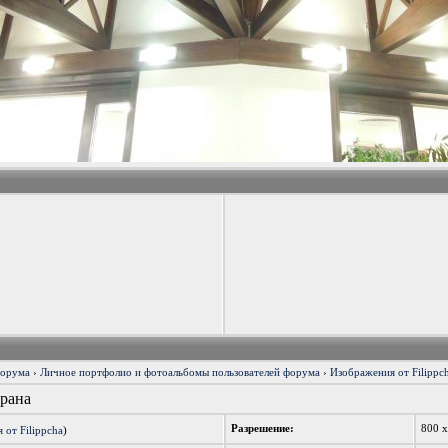
форума
›
Личное портфолио и фотоальбомы пользователей форума
›
Изображения от Filippc
орана
Разрешение:
800 
 от Filippcha
)