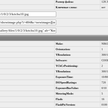
Размер файла:
128.
Ключевые слова:
нет
Make:
NIK
Orientation:
1
YResolution:
300/
Software:
COOL
YCbCrPositioning:
2
YResolution:
300/
ExposureTime:
10/8
ISOSpeedRatings:
720
ExposureBiasValue:
0/10
MeteringMode:
5
Flash:
16
FlashPixVersion:
0100