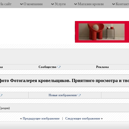
На сайт
О компании
Услуги
Магазин кровли
Контак
ка
Сообщество
Реклама
фото Фотогалерея кровельщиков. Приятного просмотра и тв
Новые изображения
Греция)
«
Предыдущее изображение
|
Следующее изображение
»