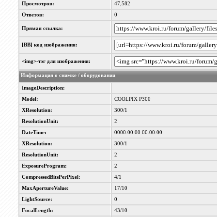
Просмотров:
47,582
Ответов:
0
Прямая ссылка:
[BB] код изображения:
<img>-тэг для изображения:
Информация о снимке / оборудовании
ImageDescription:
Model:
COOLPIX P300
XResolution:
300/1
ResolutionUnit:
2
DateTime:
0000:00:00 00:00:00
XResolution:
300/1
ResolutionUnit:
2
ExposureProgram:
2
CompressedBitsPerPixel:
4/1
MaxApertureValue:
17/10
LightSource:
0
FocalLength:
43/10