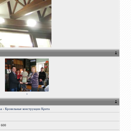
›
ha
›
Кровельные конструкции Крита
x 600