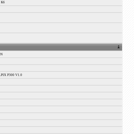
3 Кб
ON
1
PIX P300 V1.0
1
0