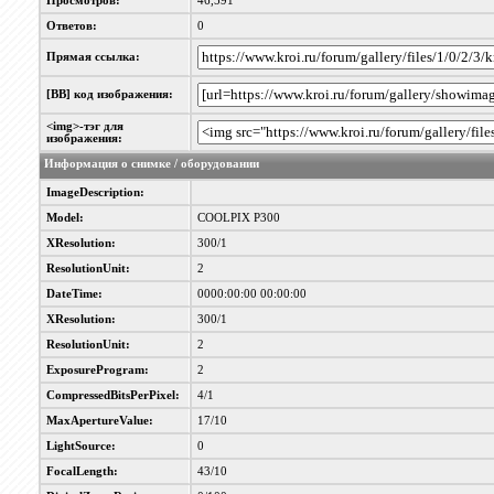
Просмотров:
46,591
Ответов:
0
Прямая ссылка:
[BB] код изображения:
<img>-тэг для
изображения:
Информация о снимке / оборудовании
ImageDescription:
Model:
COOLPIX P300
XResolution:
300/1
ResolutionUnit:
2
DateTime:
0000:00:00 00:00:00
XResolution:
300/1
ResolutionUnit:
2
ExposureProgram:
2
CompressedBitsPerPixel:
4/1
MaxApertureValue:
17/10
LightSource:
0
FocalLength:
43/10