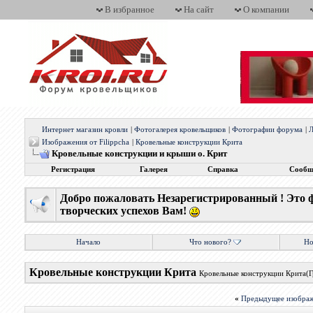
В избранное
На сайт
О компании
Интернет магазин кровли
|
Фотогалерея кровельщиков
|
Фотографии форума
|
Л
Изображения от Filippcha
|
Кровельные конструкции Крита
Кровельные конструкции и крыши о. Крит
Регистрация
Галерея
Справка
Сообщ
Добро пожаловать Незарегистрированный ! Это 
творческих успехов Вам!
Начало
Что нового?
Но
Кровельные конструкции Крита
Кровельные конструкции Крита(Г
«
Предыдущее изобра