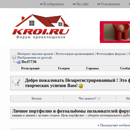
В избранное
На сайт
О компании
Интернет магазин кровли
|
Фотогалерея кровельщиков
|
Фотографии форума
|
Л
Изображения от gavrosh
Dscf7736
Регистрация
Галерея
Справка
Сообщ
Добро пожаловать Незарегистрированный ! Это 
творческих успехов Вам!
Начало
Что нового?
Но
Личное портфолио и фотоальбомы пользователей фору
навыки и знания с лучших сторон. Цель портфолио – убедить потенциального работ
«
Предыдущее изобра