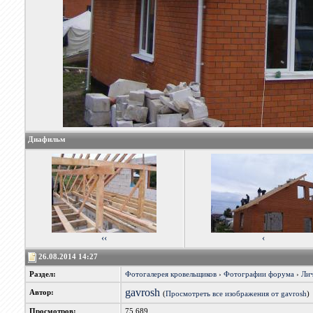
Диафильм
‹‹
‹
26.08.2014 14:27
Раздел:
Фотогалерея кровельщиков
›
Фотографии форума
›
Лич
gavrosh
Автор:
(
Просмотреть все изображения от gavrosh
)
Просмотров:
75,689