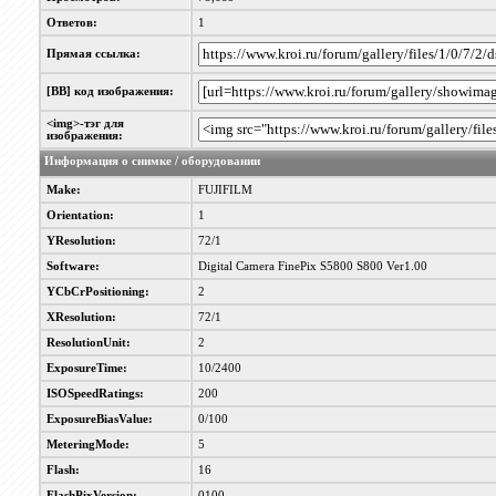
Ответов:
1
Прямая ссылка:
[BB] код изображения:
<img>-тэг для
изображения:
Информация о снимке / оборудовании
Make:
FUJIFILM
Orientation:
1
YResolution:
72/1
Software:
Digital Camera FinePix S5800 S800 Ver1.00
YCbCrPositioning:
2
XResolution:
72/1
ResolutionUnit:
2
ExposureTime:
10/2400
ISOSpeedRatings:
200
ExposureBiasValue:
0/100
MeteringMode:
5
Flash:
16
FlashPixVersion:
0100