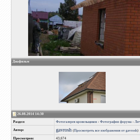
Диафильм
26.08.2014 14:30
Раздел:
Фотогалерея кровельщиков
›
Фотографии форума
›
Лич
gavrosh
Автор:
(
Просмотреть все изображения от gavrosh
)
Просмотров:
43,674