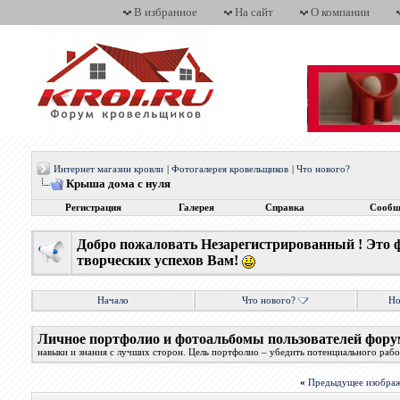
В избранное
На сайт
О компании
Интернет магазин кровли
|
Фотогалерея кровельщиков
|
Что нового?
Крыша дома с нуля
Регистрация
Галерея
Справка
Сообщ
Добро пожаловать Незарегистрированный ! Это 
творческих успехов Вам!
Начало
Что нового?
Но
Личное портфолио и фотоальбомы пользователей фору
навыки и знания с лучших сторон. Цель портфолио – убедить потенциального работ
«
Предыдущее изобра