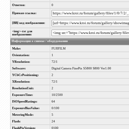
Ответов:
0
Прямая ссылка:
[BB] код изображения:
<img>-тэг для
изображения:
Информация о снимке / оборудовании
Make:
FUJIFILM
Orientation:
1
YResolution:
72/1
Software:
Digital Camera FinePix S5800 S800 Ver1.00
YCbCrPositioning:
2
XResolution:
72/1
ResolutionUnit:
2
ExposureTime:
10/2500
ISOSpeedRatings:
64
ExposureBiasValue:
0/100
MeteringMode:
5
Flash:
24
FlashPixVersion:
0100