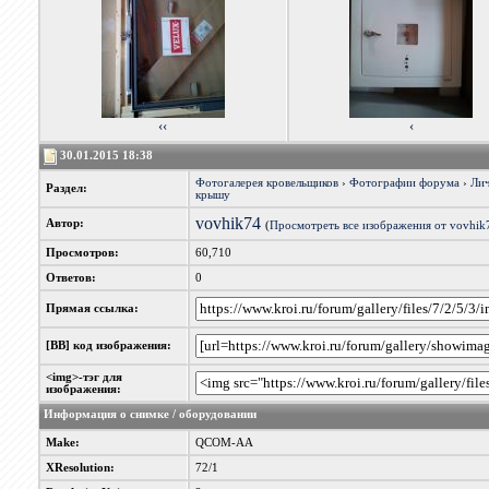
‹‹
‹
30.01.2015 18:38
Фотогалерея кровельщиков
›
Фотографии форума
›
Лич
Раздел:
крышу
vovhik74
Автор:
(
Просмотреть все изображения от vovhik
Просмотров:
60,710
Ответов:
0
Прямая ссылка:
[BB] код изображения:
<img>-тэг для
изображения:
Информация о снимке / оборудовании
Make:
QCOM-AA
XResolution:
72/1