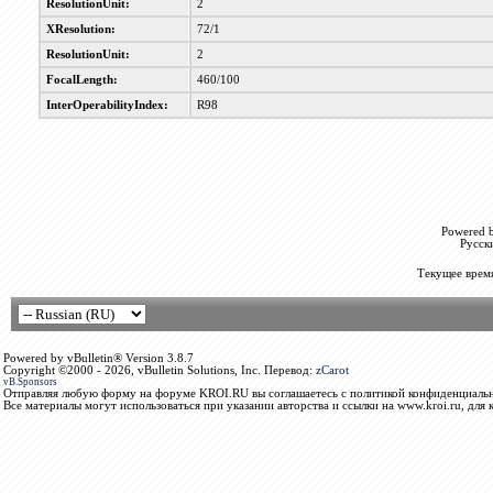
ResolutionUnit:
2
XResolution:
72/1
ResolutionUnit:
2
FocalLength:
460/100
InterOperabilityIndex:
R98
Powered b
Русск
Текущее врем
Powered by vBulletin® Version 3.8.7
Copyright ©2000 - 2026, vBulletin Solutions, Inc. Перевод:
zCarot
vB.Sponsors
Отправляя любую форму на форуме KROI.RU вы соглашаетесь с политикой конфиденциальн
Все материалы могут использоваться при указании авторства и ссылки на www.kroi.ru, для 