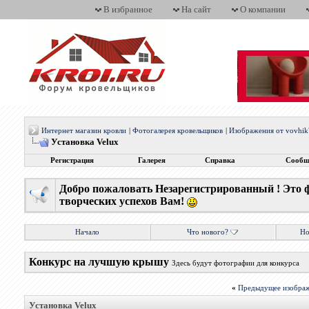
В избранное
На сайт
О компании
Интернет магазин кровли
|
Фотогалерея кровельщиков
|
Изображения от vovhik
Установка Velux
Регистрация
Галерея
Справка
Сообщ
Добро пожаловать Незарегистрированный ! Это 
творческих успехов Вам!
Начало
Что нового?
Но
Конкурс на лучшую крышу
Здесь будут фотографии для конкурса
«
Предыдущее изобра
Установка Velux