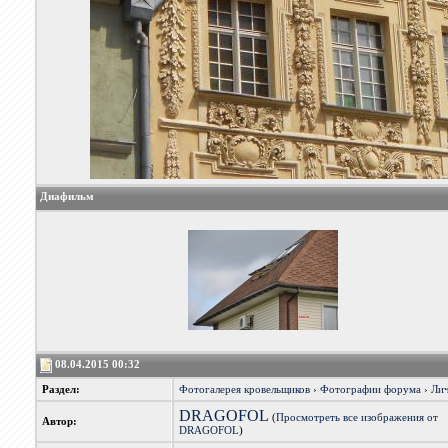
Диафильм
08.04.2015 00:32
Раздел:
Фотогалерея кровельщиков
›
Фотографии форума
›
Лич
DRAGOFOL
(
Просмотреть все изображения от
Автор:
DRAGOFOL
)