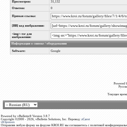
Просмотров:
31,132
Ответов:
0
Прямая ссылка:
[BB] код изображения:
<img>-тэг для
изображения:
Информация о снимке / оборудовании
Software:
Google
Powered b
Русск
Текущее врем
Powered by vBulletin® Version 3.8.7
Copyright ©2000 - 2026, vBulletin Solutions, Inc. Перевод:
zCarot
vB.Sponsors
Отправляя любую форму на форуме KROI.RU вы соглашаетесь с политикой конфиденциальн