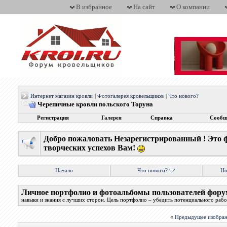
В избранное
На сайт
О компании
Интернет магазин кровли
|
Фотогалерея кровельщиков
|
Что нового?
Черепичные кровли польского Торуна
Регистрация
Галерея
Справка
Сообщ
Добро пожаловать Незарегистрированный ! Это 
творческих успехов Вам!
Начало
Что нового?
Но
Личное портфолио и фотоальбомы пользователей фору
навыки и знания с лучших сторон. Цель портфолио – убедить потенциального работ
«
Предыдущее изобра