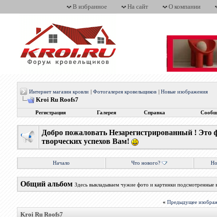
В избранное
На сайт
О компании
Интернет магазин кровли
|
Фотогалерея кровельщиков
|
Новые изображения
Kroi Ru Roofs7
Регистрация
Галерея
Справка
Сообщ
Добро пожаловать Незарегистрированный ! Это 
творческих успехов Вам!
Начало
Что нового?
Но
Общий альбом
Здесь выкладываем чужие фото и картинки подсмотренные 
«
Предыдущее изобра
Kroi Ru Roofs7