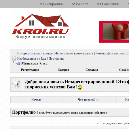
В избранное
На сайт
О компании
Интернет магазин кровли
|
Фотогалерея кровельщиков
|
Фотографии форума
|
Л
Изображения от Lex
|
Портфолио
Мансарда 7лет.
Регистрация
Галерея
Справка
Сообщ
Добро пожаловать Незарегистрированный ! Это 
творческих успехов Вам!
Начало
Что нового?
Но
Портфолио
Здесь буду выкладывать фото сделанных объектов
«
Предыдущее изобра