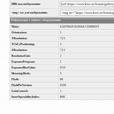
[BB] код изображения:
<img>-тэг для изображения:
Информация о снимке / оборудовании
Make:
EASTMAN KODAK COMPANY
Orientation:
1
YResolution:
72/1
YCbCrPositioning:
2
XResolution:
72/1
ResolutionUnit:
2
ExposureProgram:
2
ExposureBiasValue:
0/10
MeteringMode:
5
Flash:
88
FlashPixVersion:
0100
GainControl:
1
InterOperabilityIndex:
R98