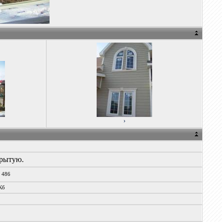
›
крытую.
x 486
Кб