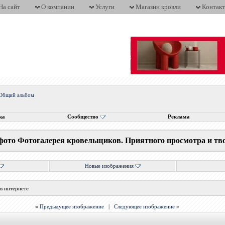
На сайт
О компании
Услуги
Магазин кровли
Контак
Общий альбом
ка
Сообщество
Реклама
фото Фотогалерея кровельщиков. Приятного просмотра и тв
Новые изображения
в интернете
«
Предыдущее изображение
|
Следующее изображение
»