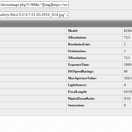
Model:
KODA
XResolution:
72/1
ResolutionUnit:
2
Orientation:
1
YResolution:
72/1
ExposureTime:
2000
ISOSpeedRatings:
80
MaxApertureValue:
326/
LightSource:
0
FocalLength:
63/1
DigitalZoomRatio:
0/10
Saturation:
0