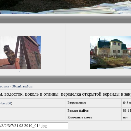
‹
форума
›
Общий альбом
, водосток, цоколь и отливы, переделка открытой веранды в за
Разрешение:
648 
т berd80
)
Размер файла:
86.1 
Ключевые слова:
нет