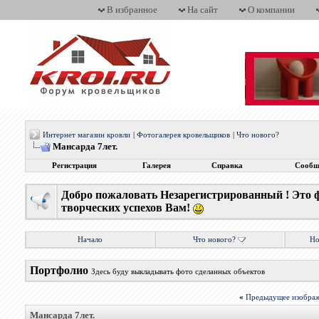
В избранное
На сайт
О компании
Интернет магазин кровли
|
Фотогалерея кровельщиков
|
Что нового?
Мансарда 7лет.
Регистрация
Галерея
Справка
Сообщ
Добро пожаловать Незарегистрированный ! Это 
творческих успехов Вам!
Начало
Что нового?
Но
Портфолио
Здесь буду выкладывать фото сделанных объектов
«
Предыдущее изобра
Мансарда 7лет.