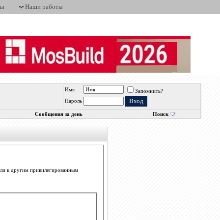
ты
Наши работы
Имя
Запомнить?
Пароль
Сообщения за день
Поиск
 или к другим привилегированным