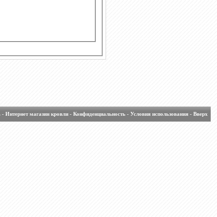
ь
-
Интернет магазин кровли
-
Конфиденциальность
-
Условия использования
-
Вверх