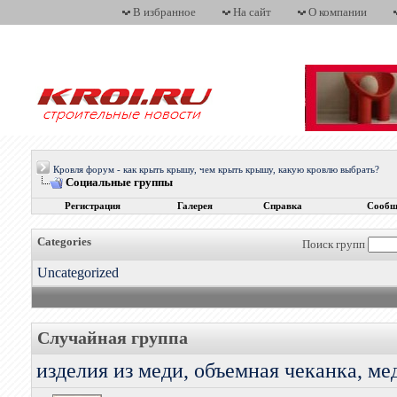
В избранное
На сайт
О компании
Кровля форум - как крыть крышу, чем крыть крышу, какую кровлю выбрать?
Социальные группы
Регистрация
Галерея
Справка
Сообщ
Categories
Поиск групп
Uncategorized
Случайная группа
изделия из меди, объемная чеканка, ме