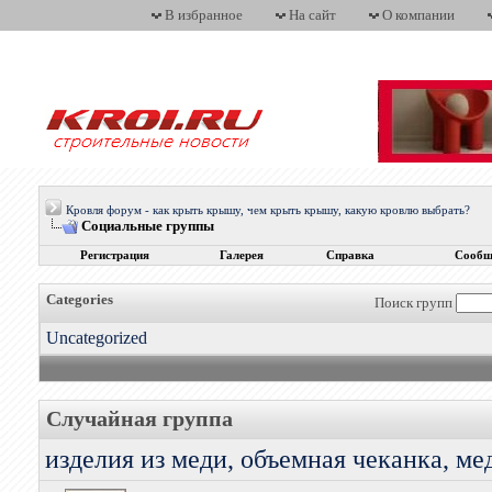
В избранное
На сайт
О компании
Кровля форум - как крыть крышу, чем крыть крышу, какую кровлю выбрать?
Социальные группы
Регистрация
Галерея
Справка
Сообщ
Categories
Поиск групп
Uncategorized
Случайная группа
изделия из меди, объемная чеканка, ме