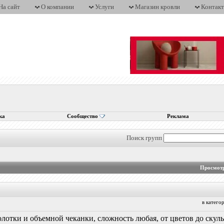
На сайт
О компании
Услуги
Магазин кровли
Контак
ка
Сообщество
Реклама
Поиск групп
Просмотр
в катег
лотки и объемной чеканки, сложность любая, от цветов до скуль