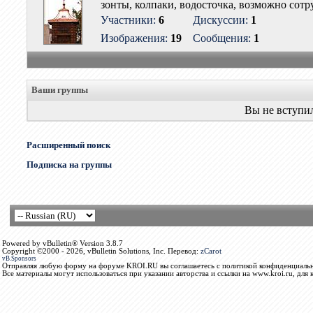
зонты, колпаки, водосточка, возможно сот
Участники:
6
Дискуссии:
1
Изображения:
19
Сообщения:
1
Ваши группы
Вы не вступи
Расширенный поиск
Подписка на группы
Powered by vBulletin® Version 3.8.7
Copyright ©2000 - 2026, vBulletin Solutions, Inc. Перевод:
zCarot
vB.Sponsors
Отправляя любую форму на форуме KROI.RU вы соглашаетесь с политикой конфиденциальн
Все материалы могут использоваться при указании авторства и ссылки на www.kroi.ru, для 