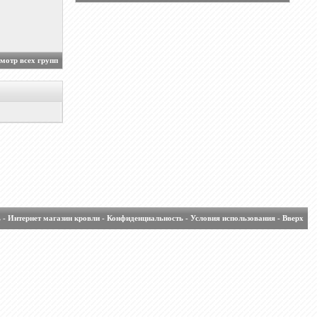
мотр всех групп
ь
-
Интернет магазин кровли
-
Конфиденциальность
-
Условия использования
-
Вверх