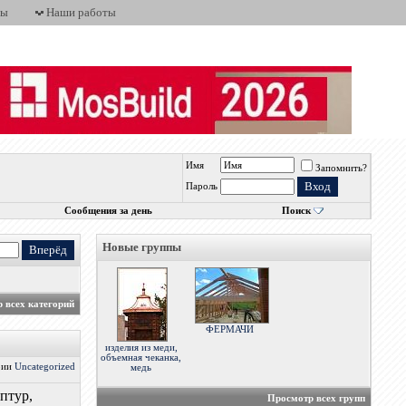
ты
Наши работы
Имя
Запомнить?
Пароль
Сообщения за день
Поиск
Новые группы
 всех категорий
ФЕРМАЧИ
изделия из меди,
объемная чеканка,
ории
Uncategorized
медь
птур,
Просмотр всех групп