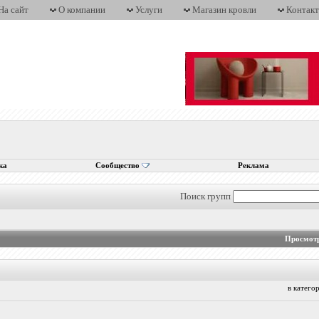
На сайт
О компании
Услуги
Магазин кровли
Контак
ка
Сообщество
Реклама
Поиск групп
Просмотр
в катег