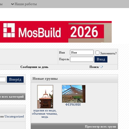
ты
Наши работы
Имя
Запомнить?
Пароль
Сообщения за день
Поиск
Новые группы
 всех категорий
ФЕРМАЧИ
изделия из меди,
объемная чеканка,
ории
Uncategorized
медь
Просмотр всех групп