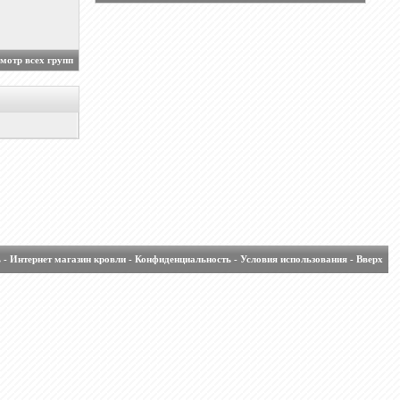
мотр всех групп
ь
-
Интернет магазин кровли
-
Конфиденциальность
-
Условия использования
-
Вверх