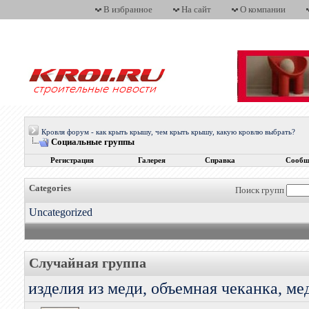
В избранное
На сайт
О компании
Кровля форум - как крыть крышу, чем крыть крышу, какую кровлю выбрать?
Социальные группы
Регистрация
Галерея
Справка
Сообщ
Categories
Поиск групп
Uncategorized
Случайная группа
изделия из меди, объемная чеканка, ме