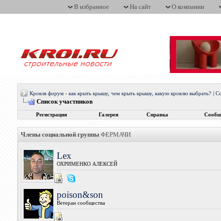
В избранное
На сайт
О компании
Кровля форум - как крыть крышу, чем крыть крышу, какую кровлю выбрать?
|
С
Список участников
Регистрация
Галерея
Справка
Сообщ
Члены социальной группы
ФЕРМАЧИ
Lex
ОХРИМЕНКО АЛЕКСЕЙ
poison&son
Ветеран сообщества