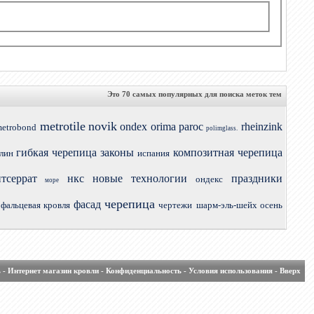
Это 70 самых популярных для поиска меток тем
metrotile
novik
ondex
orima
paroc
rheinzink
etrobond
polimglass.
гибкая черепица
законы
композитная черепица
лин
испания
тсеррат
нкс
новые технологии
праздники
ондекс
море
черепица
фасад
фальцевая кровля
чертежи
шарм-эль-шейх осень
ь
-
Интернет магазин кровли
-
Конфиденциальность
-
Условия использования
-
Вверх