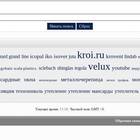
kroi.ru
icopal
iko
isover
krovent
rard
grand line
juta
lindab
m
velux
youtube
sclebach
shinglas
tegola
-gobain
scala-plastics.
анду
сардные окна
металлочерепица
мон
металлопрокат
металл профиль
оляция
технониколь
утепление
утепление мансарды
утеплитель
Текущее время:
11:58
. Часовой пояс GMT +3.
Обратная связ