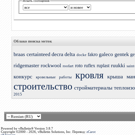
Искать сообщения
Облако поиска меток
braas
certainteed
decra
delta
galeco
gentek
fakro
ge
docke
ridgemaster
rockwool
ruukki
roto
ruflex
ruplast
roofart
saint
кровля
конкурс
крыша
ман
кровельные работы
строительство
стройматериалы
теплоиз
2015
Powered by vBulletin® Version 3.8.7
Copyright ©2000 - 2026, vBulletin Solutions, Inc. Перевод:
zCarot