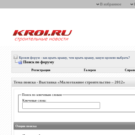
В избранное
Кровля форум - как крыть крышу, чем крыть крышу, какую кровлю выбрать?
Поиск по форуму
Регистрация
Галерея
Справ
Тема поиска -
Выставка «Малоэтажное строительство – 2012»
Поиск по ключевым словам
Ключевые слова:
Опции поиска