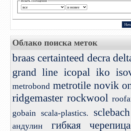
Искать сообщения
Облако поиска меток
braas
certainteed
decra
delt
icopal
iko
grand line
iso
novik
metrotile
o
metrobond
ridgemaster
rockwool
roofa
sclebach
gobain
scala-plastics.
гибкая черепица
андулин