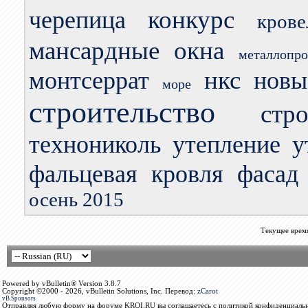
конкурс
черепица
кров
мансардные окна
металлопро
нкс
монтсеррат
новы
море
строительство
стр
технониколь
утепление
у
фальцевая кровля
фасад
осень 2015
Текущее врем
Powered by vBulletin® Version 3.8.7
Copyright ©2000 - 2026, vBulletin Solutions, Inc. Перевод:
zCarot
vB.Sponsors
Отправляя любую форму на форуме KROI.RU вы соглашаетесь с политикой конфиденциальн