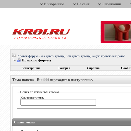
В избранное
На сайт
О компании
Кровля форум - как крыть крышу, чем крыть крышу, какую кровлю выбрать?
Поиск по форуму
Регистрация
Галерея
Справка
Сообщ
Тема поиска -
Ruukki переходит в наступление.
Поиск по ключевым словам
Ключевые слова:
Опции поиска