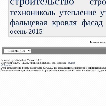
строительство
стр
технониколь
утепление
у
фальцевая кровля
фасад
осень 2015
Текущее врем
Powered by vBulletin® Version 3.8.7
Copyright ©2000 - 2026, vBulletin Solutions, Inc. Перевод:
zCarot
vB.Sponsors
Отправляя любую форму на форуме KROI.RU вы соглашаетесь с политикой конфиденциальн
Все материалы могут использоваться при указании авторства и ссылки на www.kroi.ru, для 