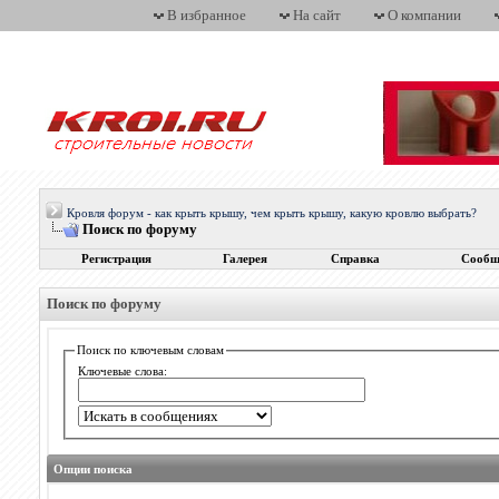
В избранное
На сайт
О компании
Кровля форум - как крыть крышу, чем крыть крышу, какую кровлю выбрать?
Поиск по форуму
Регистрация
Галерея
Справка
Сообщ
Поиск по форуму
Поиск по ключевым словам
Ключевые слова:
Опции поиска