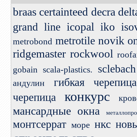
braas
certainteed
decra
delt
icopal
iko
grand line
iso
novik
metrotile
o
metrobond
ridgemaster
rockwool
roofa
sclebach
gobain
scala-plastics.
гибкая черепица
андулин
конкурс
черепица
кро
мансардные окна
металлопро
нкс
монтсеррат
нов
море