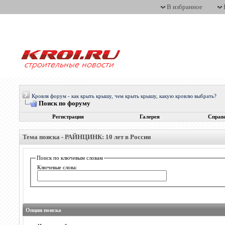
В избранное
Кровля форум - как крыть крышу, чем крыть крышу, какую кровлю выбрать?
Поиск по форуму
Регистрация
Галерея
Справ
Тема поиска -
РАЙНЦИНК: 10 лет в России
Поиск по ключевым словам
Ключевые слова:
Опции поиска