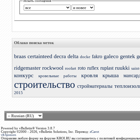
Искать сообщения
Облако поиска меток
braas
certainteed
decra
delta
galeco
gentek
fakro
g
docke
ridgemaster
rockwool
ruukki
roto
ruflex
ruplast
roofart
saint
конкурс
кровля
крыша
мансар
кровельные работы
строительство
теплоизол
стройматериалы
2015
Powered by vBulletin® Version 3.8.7
Copyright ©2000 - 2026, vBulletin Solutions, Inc. Перевод:
zCarot
vB.Sponsors
Отправляя любую форму на форуме KROI.RU вы соглашаетесь с политикой конфиденциальн