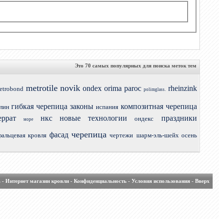
Это 70 самых популярных для поиска меток тем
metrotile
novik
ondex
orima
paroc
rheinzink
etrobond
polimglass.
гибкая черепица
законы
композитная черепица
лин
испания
еррат
нкс
новые технологии
праздники
ондекс
море
черепица
фасад
фальцевая кровля
чертежи
шарм-эль-шейх осень
ь
-
Интернет магазин кровли
-
Конфиденциальность
-
Условия использования
-
Вверх