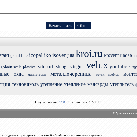
kroi.ru
icopal
iko
isover
erard
juta
krovent
lindab
grand line
m
velux
youtube
sclebach
shinglas
tegola
-gobain
scala-plastics.
анду
металлочерепица
дные окна
монтс
металлопрокат
металл профиль
яция
технониколь
утепление
утепление мансарды
утеплитель
Текущее время:
22:09
. Часовой пояс GMT +3.
Обратная связ
ости данного ресурса и политикой обработки персональных данных.