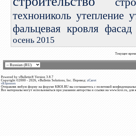
строительство
стр
технониколь
утепление
у
фальцевая кровля
фасад
осень 2015
Текущее врем
Powered by vBulletin® Version 3.8.7
Copyright ©2000 - 2026, vBulletin Solutions, Inc. Перевод:
zCarot
vB.Sponsors
Отправляя любую форму на форуме KROI.RU вы соглашаетесь с политикой конфиденциальн
Все материалы могут использоваться при указании авторства и ссылки на www.kroi.ru, для 