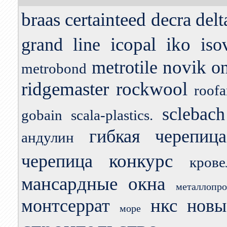
braas
certainteed
decra
delt
icopal
iko
grand line
iso
novik
metrotile
o
metrobond
ridgemaster
rockwool
roofa
sclebach
gobain
scala-plastics.
гибкая черепица
андулин
конкурс
черепица
кров
мансардные окна
металлопро
нкс
монтсеррат
новы
море