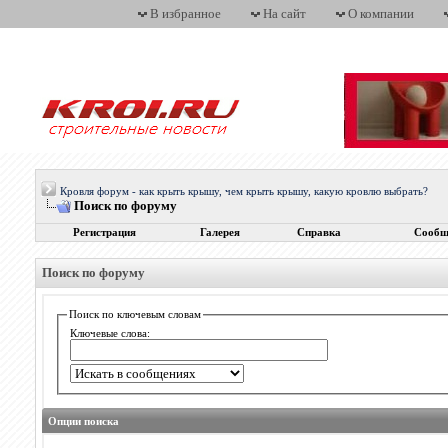
В избранное
На сайт
О компании
Кровля форум - как крыть крышу, чем крыть крышу, какую кровлю выбрать?
Поиск по форуму
Регистрация
Галерея
Справка
Сообщ
Поиск по форуму
Поиск по ключевым словам
Ключевые слова:
Опции поиска